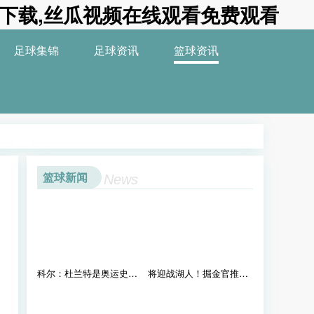
卓下载,丝瓜视频在线观看免费观看
足球集锦
足球资讯
篮球资讯
篮球新闻
News
科尔：杜兰特是奥运史上最伟大的男子运动员 詹姆斯：事实！！！
将迎战湖人！掘金官推晒威少入场穿搭：大金链子+小手表非常帅酷