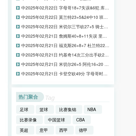
中2025年02月22日 字母哥18+7失误&6犯 库兹马19+8 普尔11中3 雄鹿险胜奇才
中2025年02月22日 莫兰特23+5&24中10 班凯罗失绝杀&21中5 灰熊险胜魔术止连败
中2025年02月22日 米切尔三节砍27+5 骑士替补合砍70分+主场36分大胜尼克斯
中2025年02月21日 詹姆斯40+8+11失误 里夫斯32+7 东契奇缺阵 湖人三杀开拓者
中2025年02月21日 福克斯26+8+7 杜兰特22分 布克14中4 马刺7人上双送太阳4连败
中2025年02月21日 约基奇14次三分出手砍29+17+9 威少复出8+7 掘金轻取黄蜂
中2025年02月21日 米切尔26+5 阿伦16+20 拉塞尔7中1&伤退 骑士撕破篮网取5连胜
中2025年02月21日 卡登空砍49分 字母哥时间限制 快船3人20+遭雄鹿末节13分逆转
热门聚合
Tag
足球
篮球
比赛集锦
NBA
比赛录像
中国篮球
CBA
英超
意甲
西甲
德甲