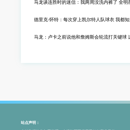
马龙谈连胜时的迷信：我两周没洗内裤了 全
德里克-怀特：每次穿上凯尔特人队球衣 我
马龙：卢卡之前说他和詹姆斯会轮流打关键球
站点声明：