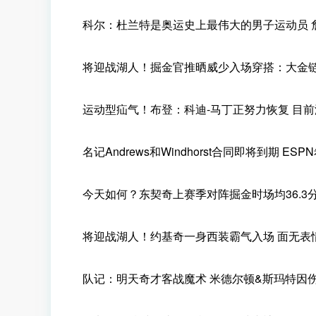
科尔：杜兰特是奥运史上最伟大的男子运动员 詹姆斯：
将迎战湖人！掘金官推晒威少入场穿搭：
运动型疝气！布登：科迪-马丁正努力恢复 
名记Andrews和Windhorst合同即将到期 E
今天如何？东契奇上赛季对阵掘金时场均36.3分1
将迎战湖人！约基奇一身西装霸气入场 面无表
队记：明天奇才客战魔术 米德尔顿&斯玛特