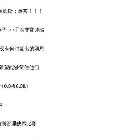
事实！！！
大金链子+小手表非常帅酷
目前没有何时复出的消息
SPN希望能够留住他们
0.3板6.3助
情
因伤病管理缺席比赛