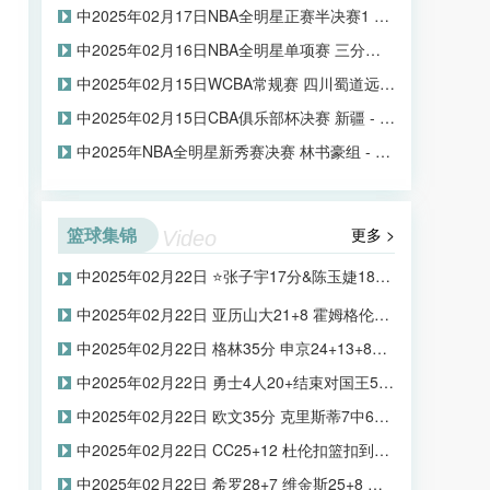
中2025年02月17日NBA全明星正赛半决赛1 肯尼队 - 巴克利队 全场录像
中2025年02月16日NBA全明星单项赛 三分技巧 - 扣篮大赛 录像
中2025年02月15日WCBA常规赛 四川蜀道远达 - 山东赤水河酒 全场录像
中2025年02月15日CBA俱乐部杯决赛 新疆 - 上海 全场录像
中2025年NBA全明星新秀赛决赛 林书豪组 - 穆林组 录像
篮球集锦
更多 >
Video
中2025年02月22日 ⭐️张子宇17分&陈玉婕18分10板8助5断 北区星锐队获胜！
中2025年02月22日 亚历山大21+8 霍姆格伦20+7 科林斯26分 雷霆23分大胜爵士
中2025年02月22日 格林35分 申京24+13+8失误 华子32投37分 火箭20次失误仍擒狼
中2025年02月22日 勇士4人20+结束对国王5连败！库里20+6 德罗赞空砍34分
中2025年02月22日 欧文35分 克里斯蒂7中6&16分 锡安29+7 独行侠胜鹈鹕近6战5胜
中2025年02月22日 CC25+12 杜伦扣篮扣到爽 凯尔登13中11 活塞3人20+大胜马刺
中2025年02月22日 希罗28+7 维金斯25+8 巴雷特29分 热火加时击败猛龙