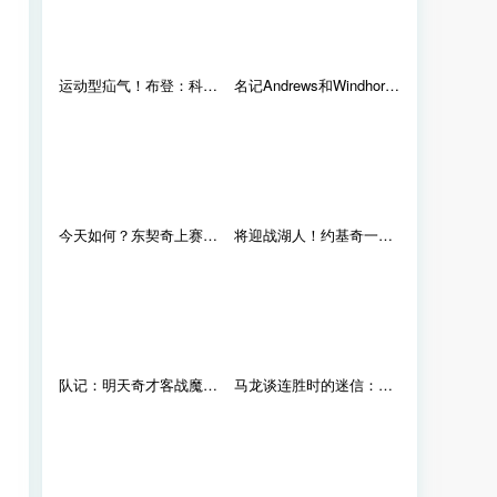
运动型疝气！布登：科迪-马丁正努力恢复 目前没有何时复出的消息
名记Andrews和Windhorst合同即将到期 ESPN希望能够留住他们
今天如何？东契奇上赛季对阵掘金时场均36.3分10.3板6.3助
将迎战湖人！约基奇一身西装霸气入场 面无表情
队记：明天奇才客战魔术 米德尔顿&斯玛特因伤病管理缺席比赛
马龙谈连胜时的迷信：我两周没洗内裤了 全明星假期让我很难过