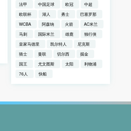
法甲
中国足球
欧冠
中超
欧联杯
湖人
勇士
巴塞罗那
WCBA
阿森纳
火箭
AC米兰
马刺
国际米兰
雄鹿
独行侠
皇家马德里
凯尔特人
尼克斯
骑士
曼联
切尔西
掘金
国王
尤文图斯
太阳
利物浦
76人
快船