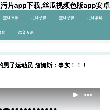
污片app下载,丝瓜视频色版app安
篮球直播
足球录像
篮球录像
足球集锦
录像
体育资讯
员 詹姆斯：事实！！！