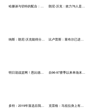
哈滕谈与切特的配合：还需进一步培养化学反应 最终会很棒的
朗尼-沃克：效力76人是我职业生涯的圆满时刻 很幸运能来到这里
纳斯：朗尼-沃克能得分能组织 从夏天开始丝瓜视频黄app下载安卓版就一直在关注他
比卢普斯：塞布尔已进行三对三轻度对抗训练 还不清楚何时回归
明日迎战篮网！恩比德&乔治&马克西都可出战 戈登、洛瑞伤缺
自96-97赛季以来单场末节得分榜：诺维茨基&小托马斯29分第一
多特：2019年落选后我既伤心又沮丧 所有可能的情绪我都经历了
克雷格：马祖拉身上有独特的气质 我一直很敬佩他很乐意为他效力