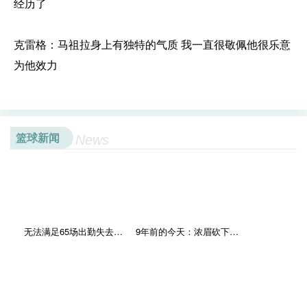
经历了
克雷格：马祖拉身上有独特的气质 我一直很敬佩他很乐意
为他效力
篮球新闻
News
无法满足65场出勤失去评奖资格球星：卢卡&文班&卡椒&莫兰特&大帝
9年前的今天：浓眉砍下59分20板超大号两双 创鹈鹕队史得分纪录