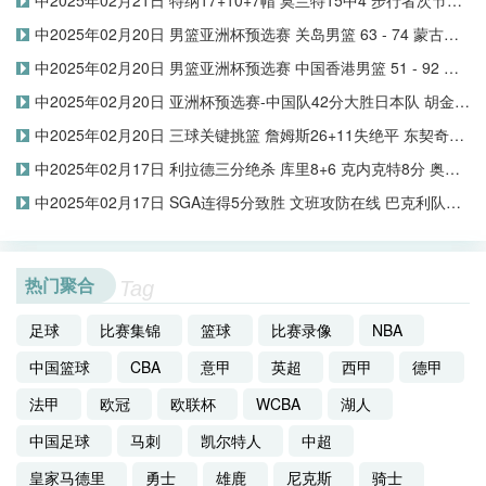
中2025年02月21日 特纳17+10+7帽 莫兰特15中4 步行者次节轰50分&主场击退灰熊
中2025年02月20日 男篮亚洲杯预选赛 关岛男篮 63 - 74 蒙古男篮 全场集锦
中2025年02月20日 男篮亚洲杯预选赛 中国香港男篮 51 - 92 新西兰男篮 集锦
中2025年02月20日 亚洲杯预选赛-中国队42分大胜日本队 胡金秋17+5 赵睿16+8+4
中2025年02月20日 三球关键挑篮 詹姆斯26+11失绝平 东契奇三分9中1 湖人爆冷负黄蜂
中2025年02月17日 利拉德三分绝杀 库里8+6 克内克特8分 奥尼尔队淘汰帕克队
中2025年02月17日 SGA连得5分致胜 文班攻防在线 巴克利队绝杀肯尼队杀入决赛
热门聚合
Tag
足球
比赛集锦
篮球
比赛录像
NBA
中国篮球
CBA
意甲
英超
西甲
德甲
法甲
欧冠
欧联杯
WCBA
湖人
中国足球
马刺
凯尔特人
中超
皇家马德里
勇士
雄鹿
尼克斯
骑士