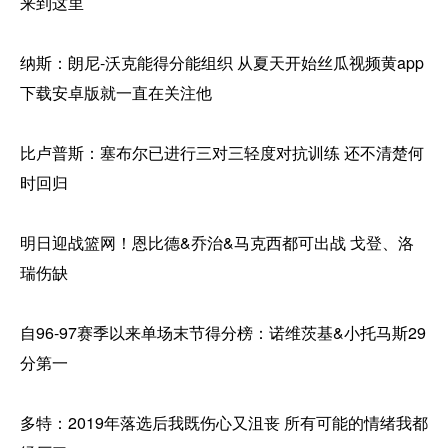
来到这里
纳斯：朗尼-沃克能得分能组织 从夏天开始丝瓜视频黄app
下载安卓版就一直在关注他
比卢普斯：塞布尔已进行三对三轻度对抗训练 还不清楚何
时回归
明日迎战篮网！恩比德&乔治&马克西都可出战 戈登、洛
瑞伤缺
自96-97赛季以来单场末节得分榜：诺维茨基&小托马斯29
分第一
多特：2019年落选后我既伤心又沮丧 所有可能的情绪我都