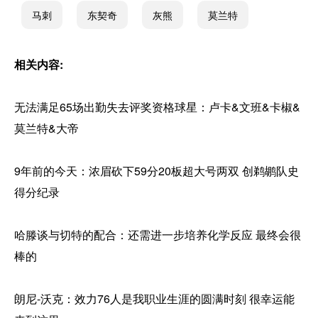
马刺
东契奇
灰熊
莫兰特
相关内容:
无法满足65场出勤失去评奖资格球星：卢卡&文班&卡椒&
莫兰特&大帝
9年前的今天：浓眉砍下59分20板超大号两双 创鹈鹕队史
得分纪录
哈滕谈与切特的配合：还需进一步培养化学反应 最终会很
棒的
朗尼-沃克：效力76人是我职业生涯的圆满时刻 很幸运能