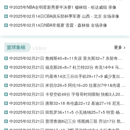
中2025年NBA全明星新秀赛半决赛1 穆林组 - 哈达威组 录像
中2025年02月14日CBA俱乐部杯季军赛 山西 - 北京 全场录像
中2025年02月14日NBA常规赛 雷霆 - 森林狼 全场录像
篮球集锦
更多 >
Video
中2025年02月21日 詹姆斯40+8+11失误 里夫斯32+7 东契奇缺阵 湖人三杀开拓者
中2025年02月21日 福克斯26+8+7 杜兰特22分 布克14中4 马刺7人上双送太阳4连败
中2025年02月21日 约基奇14次三分出手砍29+17+9 威少复出8+7 掘金轻取黄蜂
中2025年02月21日 米切尔26+5 阿伦16+20 拉塞尔7中1&伤退 骑士撕破篮网取5连胜
中2025年02月21日 卡登空砍49分 字母哥时间限制 快船3人20+遭雄鹿末节13分逆转
中2025年02月21日 唐斯32+18 布伦森22+12 基迪27+16 尼克斯加时擒牛拒三杀
中2025年02月21日 班凯罗36+11+5 小瓦格纳25+7+5 特雷-杨38+4+5 魔术力擒老鹰
中2025年02月21日 普理查德8记三分 塔图姆三双 乔治17分 凯尔特人送76人6连败